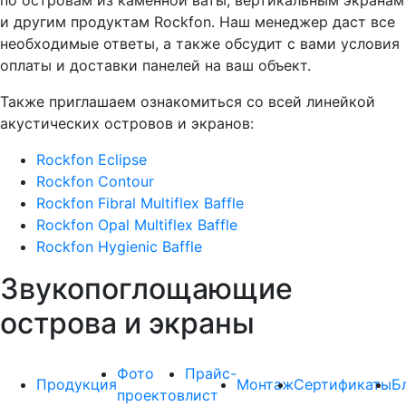
по островам из каменной ваты, вертикальным экранам
и другим продуктам Rockfon. Наш менеджер даст все
необходимые ответы, а также обсудит с вами условия
оплаты и доставки панелей на ваш объект.
Также приглашаем ознакомиться со всей линейкой
акустических островов и экранов:
Rockfon Eclipse
Rockfon Contour
Rockfon Fibral Multiflex Baffle
Rockfon Opal Multiflex Baffle
Rockfon Hygienic Baffle
Звукопоглощающие
острова и экраны
Фото
Прайс-
Продукция
Монтаж
Сертификаты
Б
проектов
лист